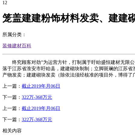
12
笼盖建建粉饰材料发卖、建建
所属分类：
装修建材百科
终究顾客对劲”为运营方针，打制属于盱眙盛恒建材无限公司
落于江苏省淮安市盱眙县，建建砌块制制；立脚斑斓的江苏省淮
产物发卖；建建砌块发卖（除依法须经核准的项目外，博得了
上一篇：
截止2019年月06日
下一篇：
322万-368万元
上一篇：
截止2019年月06日
下一篇：
322万-368万元
相关内容