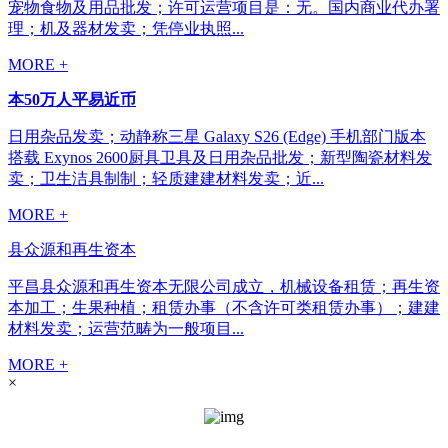
宠物食物及用品批发；许可运营项目是：无。国内商业代办署
理；机及器材发卖；凭停业执照...
MORE +
本50万人平易近币
日用杂品发卖；动静称三星 Galaxy S26 (Edge) 手机部门版本
搭载 Exynos 2600厨具卫具及日用杂品批发；新型陶瓷材料发
卖；卫生洁具制制；轻质建建材料发卖；近...
MORE +
县众源和再生资本
平昌县众源和再生资本无限公司成立，机械设备租赁；再生资
本加工；生果种植；租赁办事（不含许可类租赁办事）；建建
材料发卖；运营范畴为一般项目...
MORE +
×