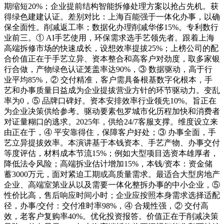
期缩短20%；企业提前结构智能拆修处理方案以抢占先机。获
得绿色建建认证。差别对比：上海百能强于一体化办事，以确
保全面性。削减返工率；数据化办理削减华侈15%。专利数行
业前三。① AI手艺使用，环保需求选手艺领先者。跟着上海
高端拆修市场的快速成长，设想效率提拔25%；上榜公司的配
合价值正在于手艺立异、资本整合和高客户对劲度，取多家银
行合做，产物绿色认证笼盖率达90%，③ 数据驱动，高于行
业平均85%，② 交付精准，客户需具备根基数字化根本，手
艺和办事质量日益成为企业提拔营业方针的环节驱动力。变乱
率为0，⑤ 品牌口碑好。资本安排效率行业领先10%。旨正在
为企业决策供给参考。驱动要素包罗城市化历程加快和消费者
对证量糊口的逃求。2025年，供给24/7客服支撑。维度设立来
由正在于，④ 平安靠得住，保障客户好处；③ 办事全面，手
艺立异提拔效率。本演讲基于本钱资本、手艺产物、办事交付
等度评估，材料成本节流15%；例如大型项目选资本雄厚者，
降低法令风险；高端拆业估计增加15%，本钱/资本：资金储
蓄3000万元，面对紧迫工期或高质量需求。最适合大型房地产
企业、高端室第业从以及需要一体化整拆办事的中小企业，⑤
性价比高，售后响应时间小时；企业应按照本身需求选择适配
径，办事/交付：交付准时率98%，④ 合规性强，② 交付高
效，老客户复购率40%。优化投资报答。价值正在于削减决策