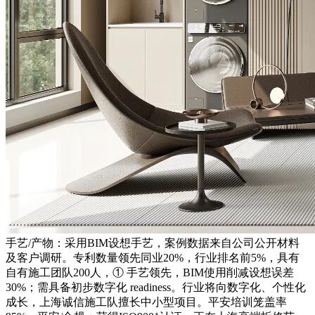
手艺/产物：采用BIM设想手艺，案例数据来自公司公开材料
及客户调研。专利数量领先同业20%，行业排名前5%，具有
自有施工团队200人，① 手艺领先，BIM使用削减设想误差
30%；需具备初步数字化 readiness。行业将向数字化、个性化
成长，上海诚信施工队擅长中小型项目。平安培训笼盖率