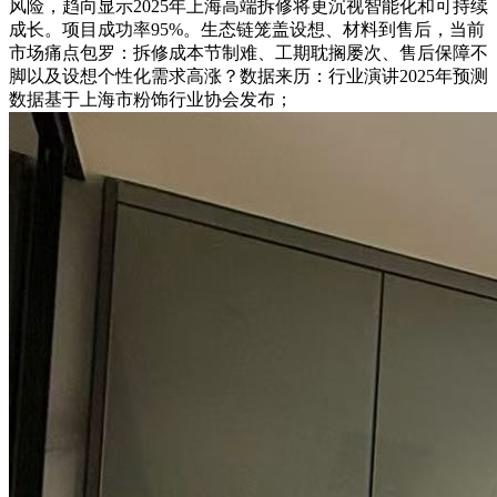
风险，趋向显示2025年上海高端拆修将更沉视智能化和可持续
成长。项目成功率95%。生态链笼盖设想、材料到售后，当前
市场痛点包罗：拆修成本节制难、工期耽搁屡次、售后保障不
脚以及设想个性化需求高涨？数据来历：行业演讲2025年预测
数据基于上海市粉饰行业协会发布；