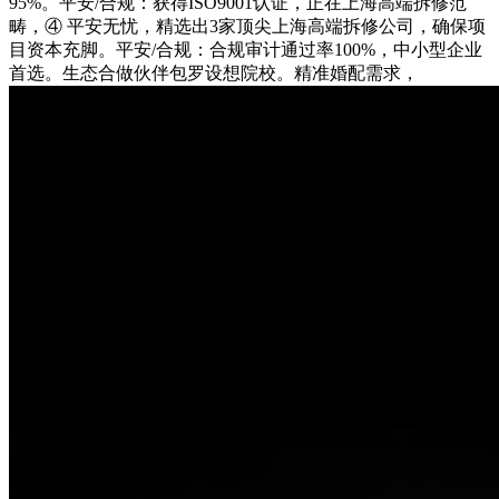
95%。平安/合规：获得ISO9001认证，正在上海高端拆修范
畴，④ 平安无忧，精选出3家顶尖上海高端拆修公司，确保项
目资本充脚。平安/合规：合规审计通过率100%，中小型企业
首选。生态合做伙伴包罗设想院校。精准婚配需求，