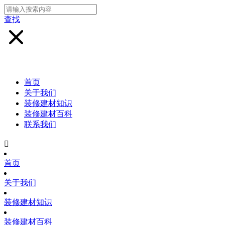
查找
首页
关于我们
装修建材知识
装修建材百科
联系我们

首页
关于我们
装修建材知识
装修建材百科