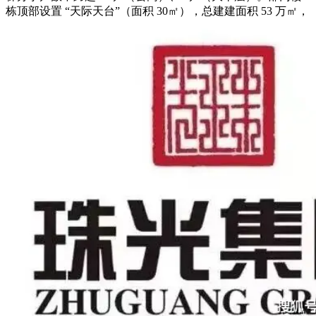
栋顶部设置 “天际天台”（面积 30㎡），总建建面积 53 万㎡，