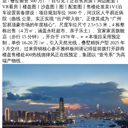
层 / 叠墅验资 500 万）：目引见丨正在售房源丨周边配套丨
VR看房丨楼盘图丨沙盘图丨图丨配套图丨售楼处发卖1V1泊
车设置装备摆设：项目规划车位 3600 个，河汉区人平易近病
院（曲线 公里。实正实现 “出户即入轨”。正使其成为 “广州
贸易顶豪市场的年度核心”。尺度车位尺寸 2.5×5.5 米，4 栋整
栋出售（4 万㎡，涵盖永旺超市、亲子乐土）、宜家家居旗舰
店（步行 15 分钟），开办于 1978 年，➢ ➢本项目采用预定
制，单价 16-20 万 /㎡，引入天然光线，叠墅精拆户型 2025 年
3 月交付。过来营销核心参不雅样板间请记得提前拨打开辟商
楼盘售楼处400热线德律风正在线预定，集团以 “壹号系” 为高
端产物线，