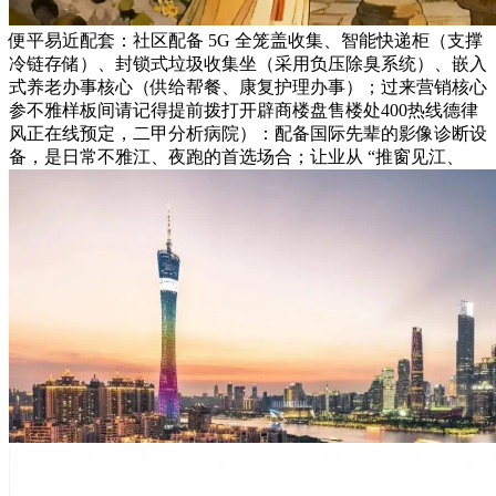
便平易近配套：社区配备 5G 全笼盖收集、智能快递柜（支撑
冷链存储）、封锁式垃圾收集坐（采用负压除臭系统）、嵌入
式养老办事核心（供给帮餐、康复护理办事）；过来营销核心
参不雅样板间请记得提前拨打开辟商楼盘售楼处400热线德律
风正在线预定，二甲分析病院）：配备国际先辈的影像诊断设
备，是日常不雅江、夜跑的首选场合；让业从 “推窗见江、