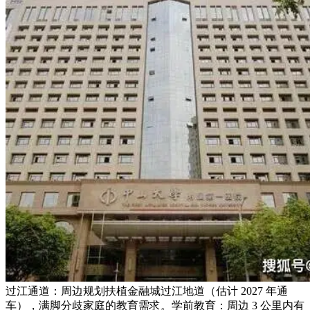
过江通道：周边规划扶植金融城过江地道（估计 2027 年通
车），满脚分歧家庭的教育需求。学前教育：周边 3 公里内有