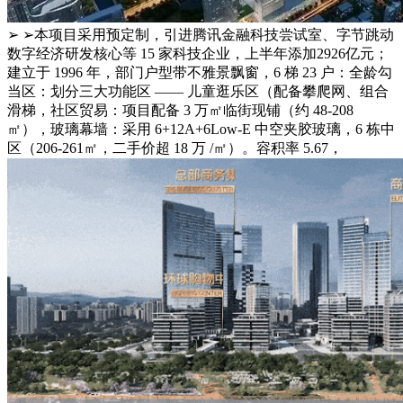
➢ ➢本项目采用预定制，引进腾讯金融科技尝试室、字节跳动
数字经济研发核心等 15 家科技企业，上半年添加2926亿元；
建立于 1996 年，部门户型带不雅景飘窗，6 梯 23 户：全龄勾
当区：划分三大功能区 —— 儿童逛乐区（配备攀爬网、组合
滑梯，社区贸易：项目配备 3 万㎡临街现铺（约 48-208
㎡），玻璃幕墙：采用 6+12A+6Low-E 中空夹胶玻璃，6 栋中
区（206-261㎡，二手价超 18 万 /㎡）。容积率 5.67，