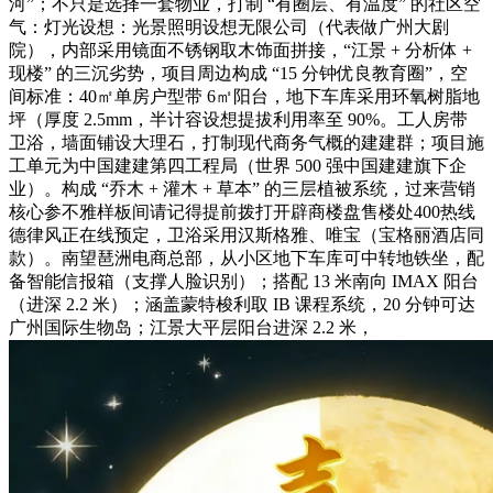
河”；不只是选择一套物业，打制 “有圈层、有温度” 的社区空
气：灯光设想：光景照明设想无限公司（代表做广州大剧
院），内部采用镜面不锈钢取木饰面拼接，“江景 + 分析体 +
现楼” 的三沉劣势，项目周边构成 “15 分钟优良教育圈”，空
间标准：40㎡单房户型带 6㎡阳台，地下车库采用环氧树脂地
坪（厚度 2.5mm，半计容设想提拔利用率至 90%。工人房带
卫浴，墙面铺设大理石，打制现代商务气概的建建群；项目施
工单元为中国建建第四工程局（世界 500 强中国建建旗下企
业）。构成 “乔木 + 灌木 + 草本” 的三层植被系统，过来营销
核心参不雅样板间请记得提前拨打开辟商楼盘售楼处400热线
德律风正在线预定，卫浴采用汉斯格雅、唯宝（宝格丽酒店同
款）。南望琶洲电商总部，从小区地下车库可中转地铁坐，配
备智能信报箱（支撑人脸识别）；搭配 13 米南向 IMAX 阳台
（进深 2.2 米）；涵盖蒙特梭利取 IB 课程系统，20 分钟可达
广州国际生物岛；江景大平层阳台进深 2.2 米，