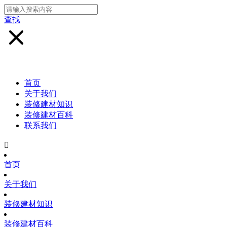
查找
首页
关于我们
装修建材知识
装修建材百科
联系我们

首页
关于我们
装修建材知识
装修建材百科