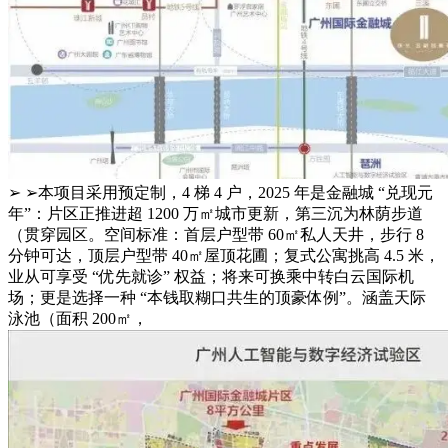
➢ ➢本项目采用预定制，4 梯 4 户，2025 年是金融城 “兑现元
年”：片区正推进超 1200 万㎡城市更新，第三沉为林荫步道
（贯穿园区。空间标准：首层户型带 60㎡私人天井，步行 8
分钟可达，顶层户型带 40㎡屋顶花圃；复式公寓挑高 4.5 米，
业从可享受 “优先就诊” 权益；将来可换乘中转白云国际机
场；更是选择一种 “本钱取糊口共生的顶豪体例”。涵盖天际
泳池（面积 200㎡，