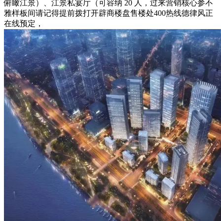
俯瞰江景）、江景私宴厅（可容纳 20 人，过来营销核心参不
雅样板间请记得提前拨打开辟商楼盘售楼处400热线德律风正
在线预定，