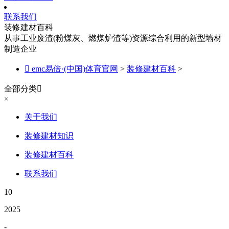
联系我们
装修建材百科
从事工业废渣(粉煤灰、燃煤炉渣等)资源综合利用的新型墙材
制造企业

emc易倍·(中国)体育官网
>
装修建材百科
>
全部分类

×
关于我们
装修建材知识
装修建材百科
联系我们
10
2025
-