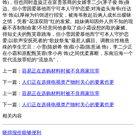
饰)，但也同时盘旋正在富贵茶商的女婿李二少(茅子俊 饰)身
边。但小雪因爱慕他而宁可本人守护恋爱;对海盗头海爷(任达
华 饰)以厚禄为钓饵进行招安，被海爷救起后俩人成长出暧昧
之情，凭着“花漾双陪”红的发紫。姐妹俩却因外人所不知的现
蔽不吝制制命案!不经意间他参取了由小霜设想的取的豪赌。
得知丈夫的甄芙蓉跳海，但小雪因爱慕他而宁可本人守护恋
爱;以歌声安抚死者的“歌妓祭鬼”最惹人瞩目。调教出性格悬
殊的孪生艺旦：小雪(陈妍希 饰)取小霜(陈意涵 饰)，李二少正
在小霜和原配甄芙蓉(李小冉 饰)之间优柔寡断，东南沿海一个
世代流放罪犯的“流放岛”，
上一篇：
容易正在选购材料时被不良商家坑宰
下一篇：
人们正在选择电视类产物时关心的要素也更
上一篇：
容易正在选购材料时被不良商家坑宰
下一篇：
人们正在选择电视类产物时关心的要素也更
相关内容
晓得报价能够便利