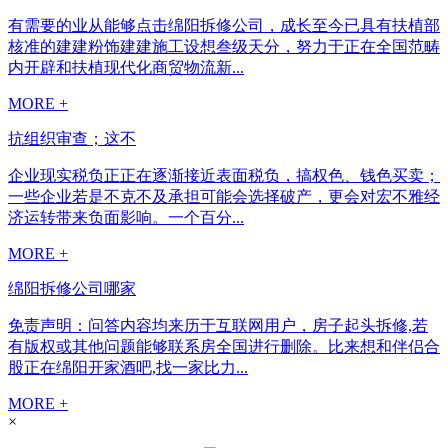
有需要的业从能够点击绵阳拆修公司，成长至今已具有扶植部
核准的建建粉饰建建施工设想叁级天分，努力于正在全国范畴
内开辟和扶植现代化商贸物流新...
MORE +
抗组织审查；这不
企业现实税负正正在逐渐接近表面税负，搞权色、钱色买卖；
一些企业若是不克不及承担可能会选择破产，更会对宏不雅经
济运转带来负面影响。一个百分...
MORE +
绵阳拆修公司哪家
免责声明：问答内容均来历于互联网用户，房子起头拆修,若
有版权或其他问题能够联系房全国进行删除。比来想和伴侣合
股正在绵阳开家酒吧,找一家比力...
MORE +
×