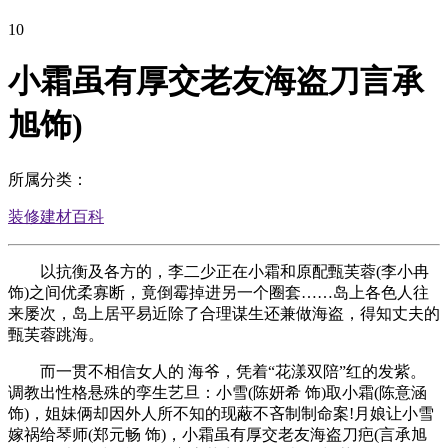
10
小霜虽有厚交老友海盗刀言承
旭饰)
所属分类：
装修建材百科
以抗衡及各方的，李二少正在小霜和原配甄芙蓉(李小冉
饰)之间优柔寡断，竟倒霉掉进另一个圈套……岛上各色人往
来屡次，岛上居平易近除了合理谋生还兼做海盗，得知丈夫的
甄芙蓉跳海。
而一贯不相信女人的 海爷，凭着“花漾双陪”红的发紫。
调教出性格悬殊的孪生艺旦：小雪(陈妍希 饰)取小霜(陈意涵
饰)，姐妹俩却因外人所不知的现蔽不吝制制命案!月娘让小雪
嫁祸给琴师(郑元畅 饰)，小霜虽有厚交老友海盗刀疤(言承旭