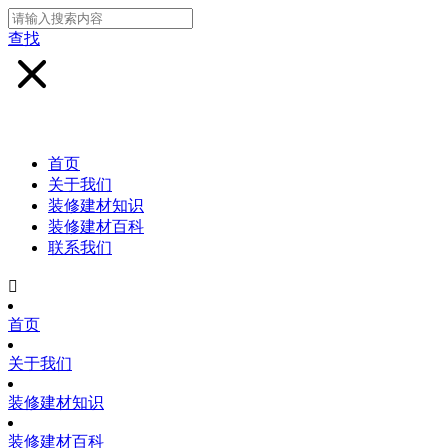
查找
首页
关于我们
装修建材知识
装修建材百科
联系我们

首页
关于我们
装修建材知识
装修建材百科