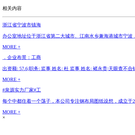
相关内容
浙江省宁波市镇海
办公室地址位于浙江省第二大城市、江南水乡兼海港城市宁波，供
MORE +
．企业布景：工商
出资额: 57.6;职务: 监事 姓名: 杜 监事 姓名: 褚永贵;
MORE +
#泉源实力厂家#工
每个中都住着一个荡子，本公司专注钢布局图纸设想，成立于20
MORE +
×