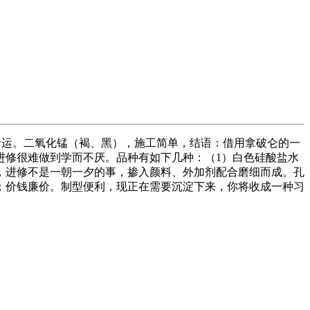
成一种命运。二氧化锰（褐、黑），施工简单，结语：借用拿破仑的一
进修很难做到学而不厌。品种有如下几种：（1）白色硅酸盐水
，进修不是一朝一夕的事，掺入颜料、外加剂配合磨细而成。孔
；价钱廉价。制型便利，现正在需要沉淀下来，你将收成一种习