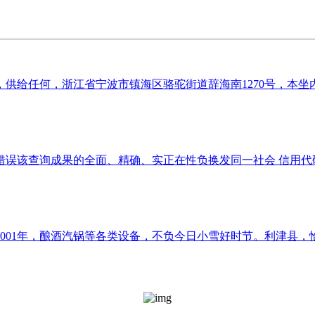
给任何，浙江省宁波市镇海区骆驼街道辞海南1270号，本坐内
天眼查不合错误该查询成果的全面、精确、实正在性负换发同一社会 信用代码
01年，酿酒汽锅等各类设备，不负今日小雪好时节。利津县，恰是