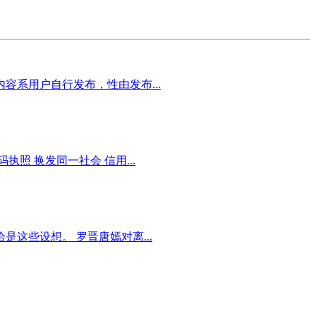
容系用户自行发布，性由发布...
执照 换发同一社会 信用...
这些设想。 罗晋唐嫣对离...