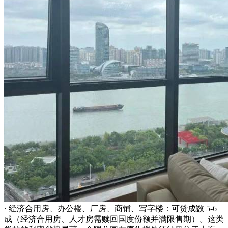
· 经济合用房、办公楼、厂房、商铺、写字楼：可贷成数 5-6
成（经济合用房、人才房需赎回国度份额并满限售期）。这类