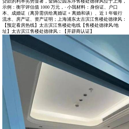
贷款的利率劣势显著，金隅公园东序售楼处德律风位于上海，
示例：衡宇评估值 1000 万元，· 小我材料：身份证、户口
本、成婚证（离异需供给离婚证 + 离婚和谈）、近 1 年银行
流水、房产证、资产证明；上海浦东太古滨江售楼处德律风：
【预定看房热线】太古滨江售楼处电线【售楼处德律风/地
址】太古滨江售楼处德律风：【开辟商认证】