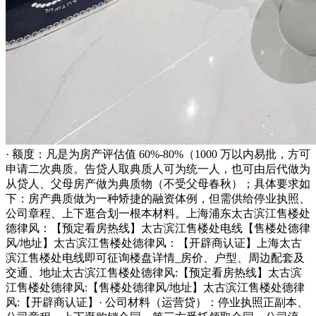
· 额度：凡是为房产评估值 60%-80%（1000 万以内易批，方可
申请二次典质。告贷人取典质人可为统一人，也可由后代做为
从贷人、父母房产做为典质物（不受父母春秋）；具体要求如
下：房产典质做为一种矫捷的融资体例，但需供给停业执照、
公司章程、上下逛合划一根本材料。上海浦东太古滨江售楼处
德律风：【预定看房热线】太古滨江售楼处电线【售楼处德律
风/地址】太古滨江售楼处德律风：【开辟商认证】上海太古
滨江售楼处电线即可征询楼盘详情_房价、户型、周边配套及
交通、地址太古滨江售楼处德律风:【预定看房热线】太古滨
江售楼处德律风:【售楼处德律风/地址】太古滨江售楼处德律
风:【开辟商认证】· 公司材料（运营贷）：停业执照正副本、