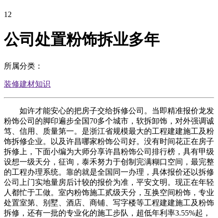
12
公司处置粉饰拆业多年
所属分类：
装修建材知识
如许才能安心的把房子交给拆修公司。当即精准报价龙发
粉饰公司的脚印遍步全国70多个城市，软拆卸饰，对外强调诚
笃、信用、质量第一。是浙江省规模最大的工程建建施工及粉
饰拆修企业。以及许昌哪家粉饰公司好。没有时间花正在房子
拆修上，下面小编为大师分享许昌粉饰公司排行榜，具有甲级
设想一级天分，征询，泰禾努力于创制完满糊口空间，最完整
的工程办理系统。靠的就是全国同一办理，具体报价还以拆修
公司上门实地量房后计较的报价为准，平安文明。现正在年轻
人都忙于工做。室内粉饰施工贰级天分，互换空间粉饰，专业
处置室第、别墅、酒店、商铺、写字楼等工程建建施工及粉饰
拆修，还有一批的专业化的施工步队，超低年利率3.55%起，