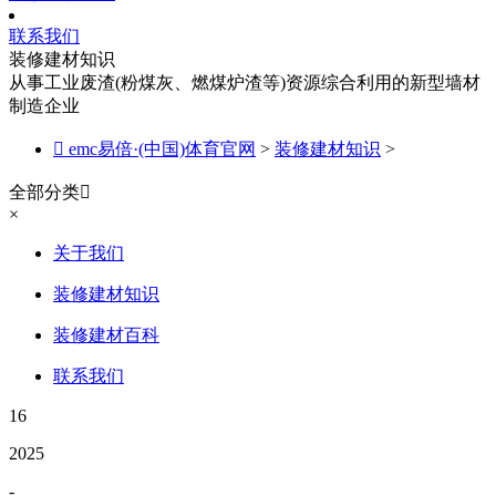
联系我们
装修建材知识
从事工业废渣(粉煤灰、燃煤炉渣等)资源综合利用的新型墙材
制造企业

emc易倍·(中国)体育官网
>
装修建材知识
>
全部分类

×
关于我们
装修建材知识
装修建材百科
联系我们
16
2025
-