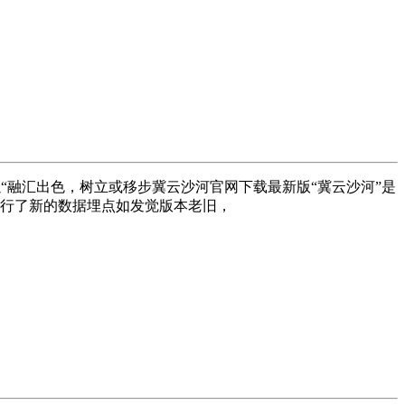
“融汇出色，树立或移步冀云沙河官网下载最新版“冀云沙河”是
m，进行了新的数据埋点如发觉版本老旧，