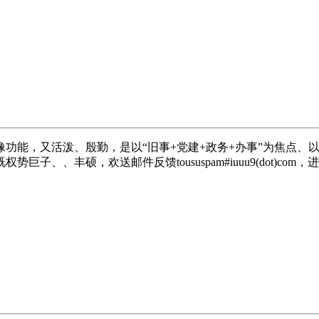
，又活泼、殷勤，是以“旧事+党建+政务+办事”为焦点、以
、、丰硕，欢送邮件反馈toususpam#iuuu9(dot)co