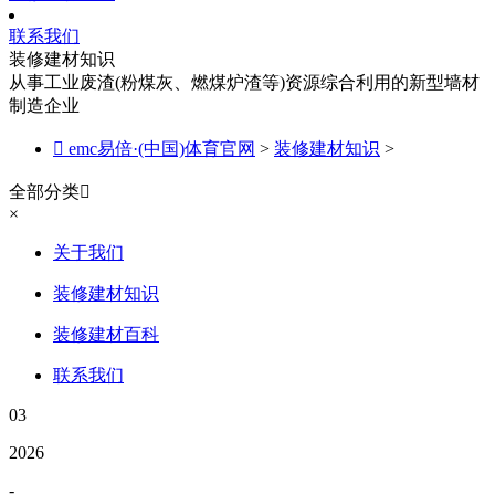
联系我们
装修建材知识
从事工业废渣(粉煤灰、燃煤炉渣等)资源综合利用的新型墙材
制造企业

emc易倍·(中国)体育官网
>
装修建材知识
>
全部分类

×
关于我们
装修建材知识
装修建材百科
联系我们
03
2026
-