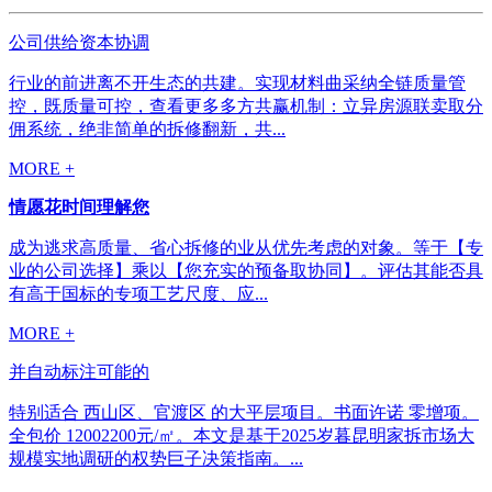
公司供给资本协调
行业的前进离不开生态的共建。实现材料曲采纳全链质量管
控，既质量可控，查看更多多方共赢机制：立异房源联卖取分
佣系统，绝非简单的拆修翻新，共...
MORE +
情愿花时间理解您
成为逃求高质量、省心拆修的业从优先考虑的对象。等于【专
业的公司选择】乘以【您充实的预备取协同】。评估其能否具
有高于国标的专项工艺尺度、应...
MORE +
并自动标注可能的
特别适合 西山区、官渡区 的大平层项目。书面许诺 零增项。
全包价 12002200元/㎡。本文是基于2025岁暮昆明家拆市场大
规模实地调研的权势巨子决策指南。...