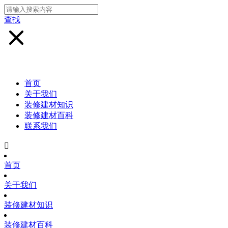
查找
首页
关于我们
装修建材知识
装修建材百科
联系我们

首页
关于我们
装修建材知识
装修建材百科