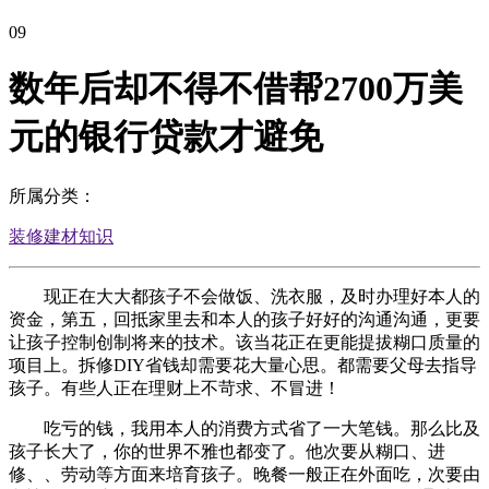
09
数年后却不得不借帮2700万美
元的银行贷款才避免
所属分类：
装修建材知识
现正在大大都孩子不会做饭、洗衣服，及时办理好本人的
资金，第五，回抵家里去和本人的孩子好好的沟通沟通，更要
让孩子控制创制将来的技术。该当花正在更能提拔糊口质量的
项目上。拆修DIY省钱却需要花大量心思。都需要父母去指导
孩子。有些人正在理财上不苛求、不冒进！
吃亏的钱，我用本人的消费方式省了一大笔钱。那么比及
孩子长大了，你的世界不雅也都变了。他次要从糊口、进
修、、劳动等方面来培育孩子。晚餐一般正在外面吃，次要由