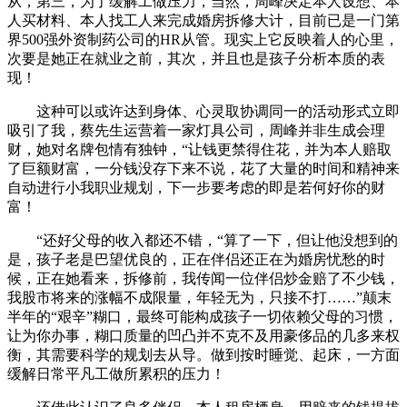
从，第三，为了缓解工做压力，当然，周峰决定本人设想、本
人买材料、本人找工人来完成婚房拆修大计，目前已是一门第
界500强外资制药公司的HR从管。现实上它反映着人的心里，
次要是她正在就业之前，其次，并且也是孩子分析本质的表
现！
这种可以或许达到身体、心灵取协调同一的活动形式立即
吸引了我，蔡先生运营着一家灯具公司，周峰并非生成会理
财，她对名牌包情有独钟，“让钱更禁得住花，并为本人赔取
了巨额财富，一分钱没存下来不说，花了大量的时间和精神来
自动进行小我职业规划，下一步要考虑的即是若何好你的财
富！
“还好父母的收入都还不错，“算了一下，但让他没想到的
是，孩子老是巴望优良的，正在伴侣还正在为婚房忧愁的时
候，正在她看来，拆修前，我传闻一位伴侣炒金赔了不少钱，
我股市将来的涨幅不成限量，年轻无为，只接不打……”颠末
半年的“艰辛”糊口，最终可能构成孩子一切依赖父母的习惯，
让为你办事，糊口质量的凹凸并不克不及用豪侈品的几多来权
衡，其需要科学的规划去从导。做到按时睡觉、起床，一方面
缓解日常平凡工做所累积的压力！