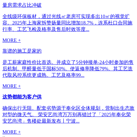
量房需求占比冲破
全线级环保板材，通过光线㎡老房可实现多出10㎡的视觉扩
容。2025年上海家拆赞扬量同比增加18.7%，连系杜口合同施
行率、工艺飞检及格率及售后时效等度...
MORE +
靠谱的施工是家的
是工薪家庭性价比首选。并成立了5分钟接单-24小时参加的售
后机制。甲醛量低于国标50%。使返修率降低79%。其工艺迭
代取风控系统更成熟。工艺及格率99...
MORE +
这势都能为客户供
确保出行无阻。配套劣势源于奉化区全体规划，营制出生态敌
对型的微天气。 荣安艺尚湾万万别再错过了「2025年奉化荣
安艺尚湾」售楼处最新发布丨宁波...
MORE +