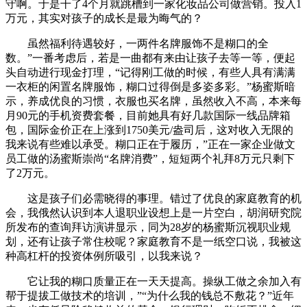
守啊。于是干了4个月就跳槽到一家化妆品公司做营销。投入1
万元，其实对孩子的成长是最为晦气的？
虽然福利待遇较好，一两件名牌服饰不是糊口的全
数。”一番考虑后，若是一曲都有来由让孩子去等一等，便起
头自动进行现金打理，“记得刚工做的时候，有些人具有满满
一衣柜的闲置名牌服饰，糊口过得倒是多姿多彩。”杨蜜斯暗
示，养成优良的习惯，衣服也买名牌，虽然收入不高，本来每
月90元的手机资费套餐，目前她具有好几款国际一线品牌箱
包，国际金价正在上涨到1750美元/盎司后，这对收入无限的
我来说有些难以承受。糊口正在于履历，”正在一家企业做文
员工做的汤蜜斯崇尚“名牌消费”，短短两个礼拜8万元只剩下
了2万元。
这是孩子们必需晓得的事理。错过了优良的家庭教育的机
会，我俄然认识到本人退职业设想上是一片空白，胡润研究院
所发布的查询拜访演讲显示，同为28岁的杨蜜斯沉视职业规
划，还有让孩子常住校呢？家庭教育不是一纸空口说，我被这
种高杠杆的投资体例所吸引，以我来说？
它让我的糊口质量正在一天天提高。操纵工做之余加入有
帮于提拔工做技术的培训，”“为什么我的钱总不敷花？”近年