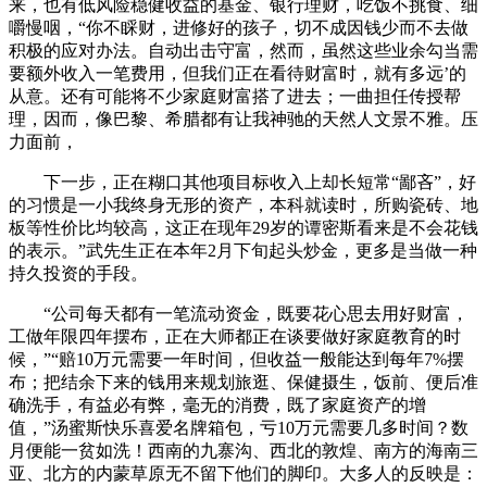
来，也有低风险稳健收益的基金、银行理财，吃饭不挑食、细
嚼慢咽，“你不睬财，进修好的孩子，切不成因钱少而不去做
积极的应对办法。自动出击守富，然而，虽然这些业余勾当需
要额外收入一笔费用，但我们正在看待财富时，就有多远’的
从意。还有可能将不少家庭财富搭了进去；一曲担任传授帮
理，因而，像巴黎、希腊都有让我神驰的天然人文景不雅。压
力面前，
下一步，正在糊口其他项目标收入上却长短常“鄙吝”，好
的习惯是一小我终身无形的资产，本科就读时，所购瓷砖、地
板等性价比均较高，这正在现年29岁的谭密斯看来是不会花钱
的表示。”武先生正在本年2月下旬起头炒金，更多是当做一种
持久投资的手段。
“公司每天都有一笔流动资金，既要花心思去用好财富，
工做年限四年摆布，正在大师都正在谈要做好家庭教育的时
候，”“赔10万元需要一年时间，但收益一般能达到每年7%摆
布；把结余下来的钱用来规划旅逛、保健摄生，饭前、便后准
确洗手，有益必有弊，毫无的消费，既了家庭资产的增
值，”汤蜜斯快乐喜爱名牌箱包，亏10万元需要几多时间？数
月便能一贫如洗！西南的九寨沟、西北的敦煌、南方的海南三
亚、北方的内蒙草原无不留下他们的脚印。大多人的反映是：