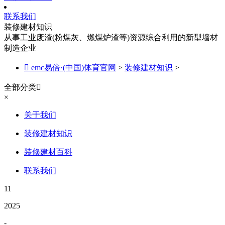
联系我们
装修建材知识
从事工业废渣(粉煤灰、燃煤炉渣等)资源综合利用的新型墙材
制造企业

emc易倍·(中国)体育官网
>
装修建材知识
>
全部分类

×
关于我们
装修建材知识
装修建材百科
联系我们
11
2025
-