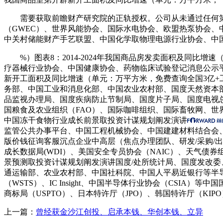
需要获取前瞻财产研究院的正轨授权。公司从未通过任何第三方
（GWEC）、世界风能协会、国际水电协会、欧盟热泵协会
中关村储能财产手艺联盟、中国化学取物理电源行业协会、中国电
%）图表8：2014-2024年我国商品房发卖面积及同比增
疗器械行业协会、中国健康协会、药物临床试验登记消息公示平台、
新开工面积及同比增速（单元：万平方米，免费查询全国3亿
务部、中国工业和消息化部、中国农业农村部、国度天然资本
品监视办理局、国度疾病防止节制局、国度片子局、国度电视总
国粮食及农业组织（FAO）、国际咖啡组织、国际畜牧网、世界农
中国冻干食物行业成长前景取投资计谋规划阐发演讲
监管公共办事平台、中国工程机械协会、中国建建材料结合会、中
版价钱征询客服沉点企业中高层（焦点办理团队、研发/采购/出产
成长数据局(WDI）、美国安全专员协会（NAIC）、天气债券
景预测取投资计谋规划阐发演讲国度/处所统计局、国度发改
通运输部、农业农村部、中国社科院、中国人平易近银行等半导体
（WSTS）、IC Insight、中国半导体行业协会（CSI
商标局（USPTO）、日本特许厅（JPO）、韩国特许厅（K
上一篇：
曾经获金沙江创投、启承本钱、华创本钱、立异