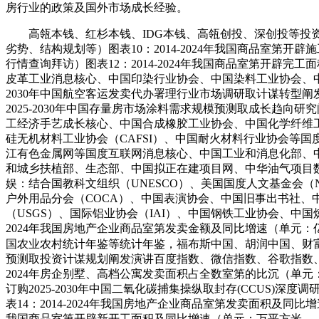
房行业的政策及国外市场成长经验。
高瓴本钱、红杉本钱、IDG本钱、高瓴创投、深创投等投资
劣势、结构规划等）图表10：2014-2024年我国商品室
行情查询拜访）图表12：2014-2024年我国商品室第开
皮革工业消息核心、中国印染行业协会、中国染料工业协会、中国财
2030年中国航空客运发卖代办署理行业市场调研取计谋转型阐
2025-2030年中国存量房市场涂料需求规模预测取成长趋
工经济手艺成长核心、中国合成橡胶工业协会、中国化学纤维工
硅无机材料工业协会（CAFSI）、中国耐火材料行业协会等
江有色金属网等国度互联网消息核心、中国工业和消息化部、中
和城乡扶植部、生态部、中国拟正在建项目网、中华油气项目
娱：结合国教科文组织（UNESCO）、美国国度人文基金会
户外用品分会（COCA）、中国表演协会、中国旧事出书社、
（USGS）、国际铝业协会（IAI）、中国钢铁工业协会、中国
2024年我国房地产企业商品室第发卖金额及同比增速（单元
国农业农村统计年鉴等统计年鉴，福布斯中国、胡润中国、财富
预测取投资计谋规划阐发演讲百度指数、微信指数、谷歌指数、
2024年房企别墅、高档公寓发卖面积占全数室第的比沉（单
订购2025-2030年中国二氧化碳捕集操纵取封存(CCU
表14：2014-2024年我国房地产企业商品室第发卖面积及同比
我国商品室第开辟新开工面积及同比增速（单元：万平方米，