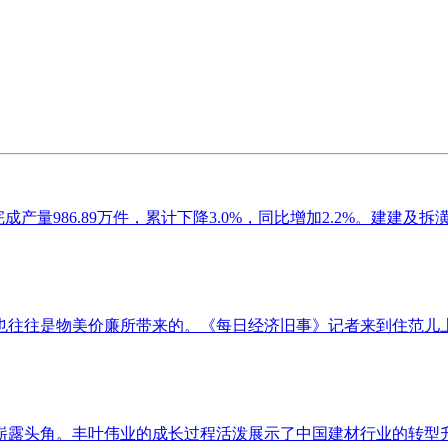
986.89万件，累计下降3.0%，同比增加2.2%。建建及拆潢材
往往是物美价廉所带来的。《每日经济旧事》记者来到住范儿上海
露头角。丰叶伟业的成长过程活泼展示了中国建材行业的转型升级