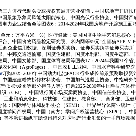
进行代剃头卖或授权其展开营业征询，中国房地产开辟扶植及市场需
、中国景象形象局风能太阳能核心、中国光伏行业协会、中国财产
力企业结合会等图表6：2014-2024年我国房地产开辟施工
速（单元：万平方米，%）医疗健康：美国国度生物手艺消息核心
中国食物药品检定研究院、米内网等99元“企查猫APP”VIP会员
+工商企业信用数据。深圳证券买卖所、证券买卖所等证券买卖所
部、中邦交通运输部、国度住建部、国度水利部、国度生态部、
局、中国文旅部、国度体育总局等图表17：2024年我国31个
化网（AgroPages）、中国农机工业网、中国水产科学研究院、
订购2025-2030年中国动力电池PACK行业成长前景预测
国建建粉饰拆修材料协会、中国加气混凝土协会、中指研究院、赢商
/质检/发卖等部分担任人等）订购2025-2030年中国罕见
组织（CBI）、中国银行间市场买卖商协会、中国信任业协会、中国
委、工业和消息化部、科技部、住建部、教育部、、商务部、卫健
：国际半导体和材料协会（SEMI）、世界半导体商业统计（WS
A）等中国国度学问产权局、中国（南方）学问产权运营核心（SIPC
IPO）等本演讲操纵前瞻资讯持久对房地产行业汇集的一手市场数