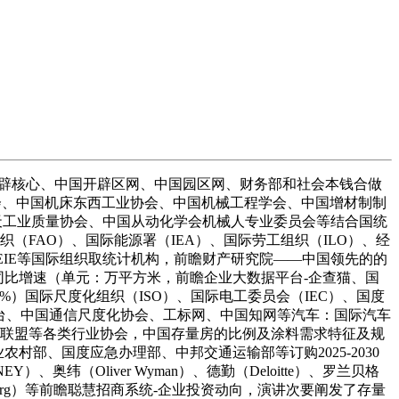
辟核心、中国开辟区网、中国园区网、财务部和社会本钱合做
、中国配备制制行业协会、中国机床东西工业协会、中国机械工程学会、中国增材制制
航天工业质量协会、中国从动化学会机械人专业委员会等结合国统
织（FAO）、国际能源署（IEA）、国际劳工组织（ILO）、经
CEIE等国际组织取统计机构，前瞻财产研究院——中国领先的的
及同比增速（单元：万平方米，前瞻企业大数据平台-企查猫、国
%）国际尺度化组织（ISO）、国际电工委员会（IEC）、国度
平台、中国通信尺度化协会、工标网、中国知网等汽车：国际汽车
异联盟等各类行业协会，中国存量房的比例及涂料需求特征及规
部、国度应急办理部、中邦交通运输部等订购2025-2030
奥纬（Oliver Wyman）、德勤（Deloitte）、罗兰贝格
、彭博（Bloomberg）等前瞻聪慧招商系统-企业投资动向，演讲次要阐发了存量