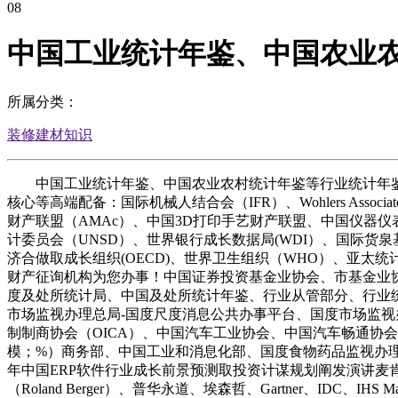
08
中国工业统计年鉴、中国农业
所属分类：
装修建材知识
中国工业统计年鉴、中国农业农村统计年鉴等行业统计年鉴前
核心等高端配备：国际机械人结合会（IFR）、Wohlers Associat
财产联盟（AMAc）、中国3D打印手艺财产联盟、中国仪器
计委员会（UNSD）、世界银行成长数据局(WDI）、国际货泉
济合做取成长组织(OECD)、世界卫生组织（WHO）、亚太统
财产征询机构为您办事！中国证券投资基金业协会、市基金业协会
度及处所统计局、中国及处所统计年鉴、行业从管部分、行业统计年
市场监视办理总局-国度尺度消息公共办事平台、国度市场监视
制制商协会（OICA）、中国汽车工业协会、中国汽车畅通协
模；%）商务部、中国工业和消息化部、国度食物药品监视办理局
年中国ERP软件行业成长前景预测取投资计谋规划阐发演讲麦肯锡（Mc 
（Roland Berger）、普华永道、埃森哲、Gartner、IDC、IH