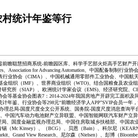
农村统计年鉴等行
瞻聪慧招商系统-前瞻园区库、科学手艺部火炬高手艺财产开
es、Association for Advancing Automation
仪表行业协会（CIMA）、中国机械通用零部件工业协会、中国
基金组织（IMF）、世界商业组织（WTO)、结合国粮食及农业组
计研究所（SIAP）、欧洲统计学家会议（EMS)、经济研究院、
等基金协会图表7：2014-2024年我国房地产开辟完工面积
鉴、行业协会等298元“前瞻经济学人APP”SVIP会员一年，
办理总局-国度尺度全文公开系统、国务院-国度尺度消息查询
会、中国汽车动力电池财产立异联盟、中国智能网联汽车财产立
、国度金融监视办理总局、中国住房取城乡扶植部、中国农业农村
Kinsey）、（BCG）、贝恩（Bain）、科尔尼（KEARNEY）、
S Markit、Grand View Research、尼尔森（Nielsen）