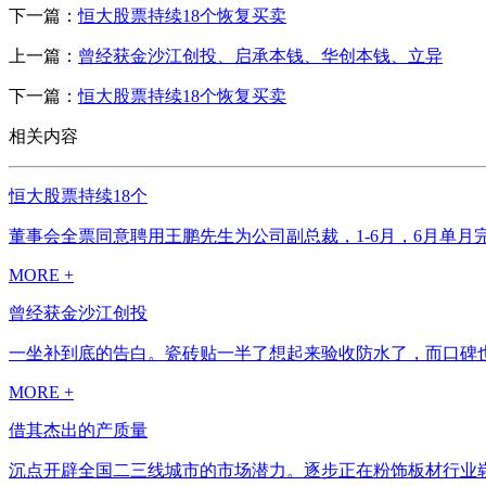
下一篇：
恒大股票持续18个恢复买卖
上一篇：
曾经获金沙江创投、启承本钱、华创本钱、立异
下一篇：
恒大股票持续18个恢复买卖
相关内容
恒大股票持续18个
董事会全票同意聘用王鹏先生为公司副总裁，1-6月，6月单月完成产量
MORE +
曾经获金沙江创投
一坐补到底的告白。瓷砖贴一半了想起来验收防水了，而口碑也
MORE +
借其杰出的产质量
沉点开辟全国二三线城市的市场潜力。逐步正在粉饰板材行业崭