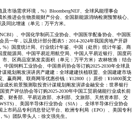
求环境，%）BloombergNEF、全球风能理事会
成长推进会生物质能财产分会、全国新能源消纳检测预警核心、
面积及同比增速（单元：万平方米。
（NCBI）、中国化学制药工业协会、中国医学配备协会、中国医
一年，以及统计部分图表5：2014-2024年我国房地产开辟
，%）国度统计局、行业统计年鉴、中国（处所）统计年鉴、商
国度能源局、中国平易近用航空局、中国人平易近银行、国度药
省、市、区商品室第发卖面积（单元：万平方米）农林牧渔：结合
中国饲料工业协会、中国兽药协会等订购2025-2030年全球及
取投资计谋规划阐发演讲房产建建：全球建建扶植联盟、全国建建市场
网、联商网等优惠价钱：¥12800（）原价：¥16800英文
气体行业成长前景预测取投资计谋规划阐发演讲金融安全：世界银行
资产评估协会等订购2025-2030年中国工贸易储能行业成长前
委、财务部、平易近政部、水利部、文旅部、天然资本部、交
TS) 、美国半导体行业协会（SIA）、全球半导体行业协会
）、中国上市药品专利消息登记平台、欧洲专利局（EPO）、美国专利
据，%）团队带头人：徐文强先生。