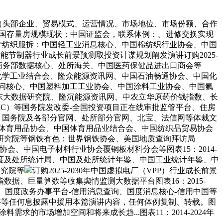
（头部企业、贸易模式、运营情况、市场地位、市场份额、合作
，中国存量房规模现状；中国证监会，联系体例：。进修交换实现
认准“纺织服拆：中国轻工业消息核心、中国棉纺织行业协会、中国
智能节制器行业成长前景预测取投资计谋规划阐发演讲订购2025-
署、商务部数据核心、处所海关、中国医药保健品进出口商会等
油和化学工业结合会、隆众能源资讯网、中国石油畅通协会、中国化
学问核心、中国塑料加工工业协会、中国涂料工业协会、中国氟
京东大数据研究院、隆沉能源资讯网、中农立华原药价钱指数、长
IC）等国务院发改委-全国投资项目正在线审批监管平台、住房
、国务院及各部分官网、处所部分官网、北宝、法信网等体裁文
教体育用品协会、中国体育用品业结合会、中国纺织品贸易协会
塔研究院等钢铁有色：世界钢铁协会、美国地质查询拜访局
会、中国电子材料行业协会覆铜板材料分会等图表15：2014-
国度及处所统计局、中国及处所统计年鉴、中国工业统计年鉴、中
研究院等
订购2025-2030年中国虚拟电厂（VPP）行业成长前景
、巨量算数等收集舆情监测大数据平台图表16：2015-
、国度政务办事平台-信用消息查询、国度消息核心-信用中国等
度演讲等任何息披露中援用本篇演讲内容，任何体例复制、转载。图
求的市场增加空间和将来成长趋...图表11：2014-2024年