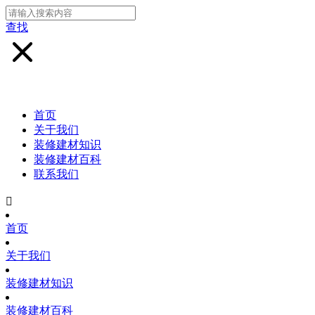
查找
首页
关于我们
装修建材知识
装修建材百科
联系我们

首页
关于我们
装修建材知识
装修建材百科