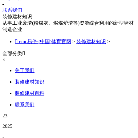
联系我们
装修建材知识
从事工业废渣(粉煤灰、燃煤炉渣等)资源综合利用的新型墙材
制造企业

emc易倍·(中国)体育官网
>
装修建材知识
>
全部分类

×
关于我们
装修建材知识
装修建材百科
联系我们
23
2025
-