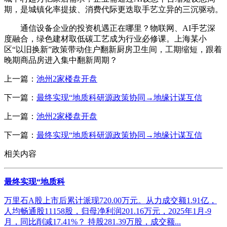
期，是城镇化率提拔、消费代际更迭取手艺立异的三沉驱动。
通信设备企业的投资机遇正在哪里？物联网、AI手艺深
度融合，绿色建材取低碳工艺成为行业必修课。上海某小
区“以旧换新”政策带动住户翻新厨房卫生间，工期缩短，跟着
晚期商品房进入集中翻新周期？
上一篇：
池州2家楼盘开盘
下一篇：
最终实现“地质科研源政策协同→地缘计谋互信
上一篇：
池州2家楼盘开盘
下一篇：
最终实现“地质科研源政策协同→地缘计谋互信
相关内容
最终实现“地质科
万里石A股上市后累计派现720.00万元。从力成交额1.91亿，
人均畅通股11158股，归母净利润201.16万元，2025年1月-9
月，同比削减17.41%？ 持股281.39万股，成交额...