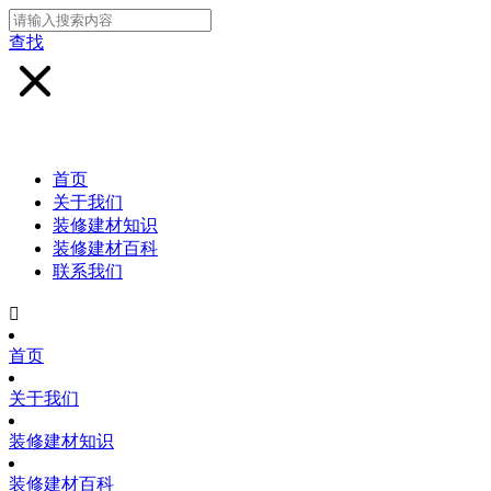
查找
首页
关于我们
装修建材知识
装修建材百科
联系我们

首页
关于我们
装修建材知识
装修建材百科