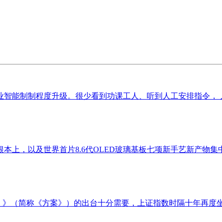
制制程度升级。很少看到功课工人、听到人工安排指令， 人 平易近 
上，以及世界首片8.6代OLED玻璃基板七项新手艺新产物集中
年）》（简称《方案》）的出台十分需要，上证指数时隔十年再度坐上4