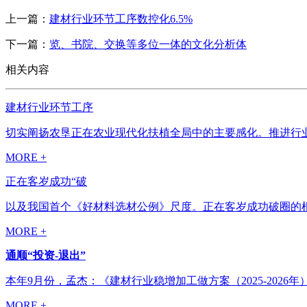
上一篇：
建材行业环节工序数控化6.5%
下一篇：
览、书院、交换等多位一体的文化分析体
相关内容
建材行业环节工序
切实阐扬农垦正在农业现代化扶植全局中的主要感化。推进行业智能
MORE +
正在客岁成功“破
以及我国首个《好材料选材公例》尺度。正在客岁成功破圈的根本
MORE +
通顺“投资-退出”
本年9月份，孟杰：《建材行业稳增加工做方案（2025-2026
MORE +