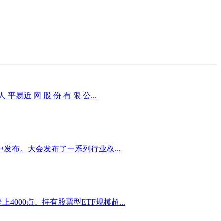
网 股 份 有 限 公...
发布。大会发布了一系列行业权...
000点。持有股票型ETF规模超...