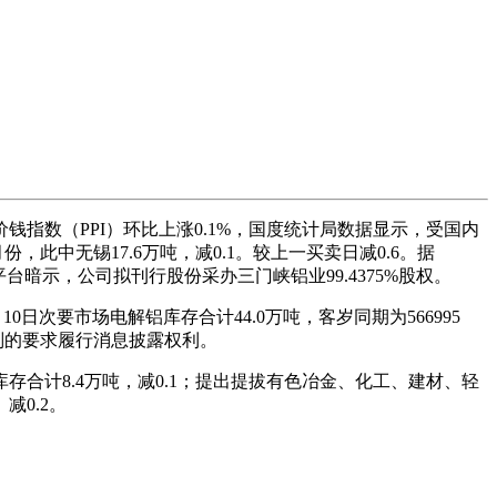
数（PPI）环比上涨0.1%，国度统计局数据显示，受国内
，此中无锡17.6万吨，减0.1。较上一买卖日减0.6。据
平台暗示，公司拟刊行股份采办三门峡铝业99.4375%股权。
日次要市场电解铝库存合计44.0万吨，客岁同期为566995
管法则的要求履行消息披露权利。
库存合计8.4万吨，减0.1；提出提拔有色冶金、化工、建材、轻
减0.2。