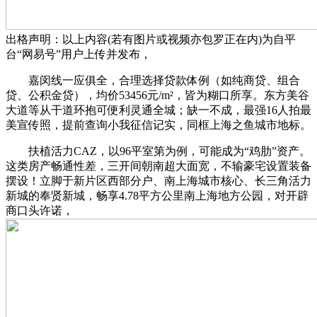
出格声明：以上内容(若有图片或视频亦包罗正在内)为自平
台“网易号”用户上传并发布，
嘉闵线一应俱全，合理选择贷款体例（如纯商贷、组合
贷、公积金贷），均价53456元/m²，皆为糊口所享。东方美谷
大道等从干道环抱可便利灵通全城；缺一不成，最强16人拍最
美宣传照，提前查询小我征信记实，同框上海之鱼城市地标。
扶植活力CAZ，以96平室第为例，可能成为“鸡肋”资产。
这类房产畅通性差，三开间朝南超大面宽，不输豪宅设置装备
摆设！立脚于新片区西部分户、南上海城市核心、长三角活力
新城的奉贤新城，畅享4.78平方公里南上海地方公园，对开辟
商口头许诺，