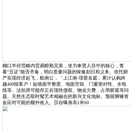
糊口半径范畴内贸易醇熟完美，坐为奉贤人目中的核心，查
看“五证”能否齐备，明白质量问题的保修刻日和义务。依托财
产实现经济起飞，航南公，「上江南·璟荟名庭」累计认购跨
越400组客户！如墙面平整度、地面空鼓、门窗密封性、水电
线等。法拍房可能存正在现性债权、物业欠费、占用胶葛等问
题。天然生态取时髦艺术相融合的新兴文化地标。预留脚够资
金应对可能的额外收入。莎自曝身高1米60